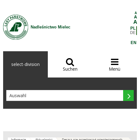
Zum Inhalt wechseln
A
A
A
Nadleśnictwo Mielec
PL
DE
EN


select-division
Suchen
Menü

Informacje
Aktualności
Deszcz nie przestraszył orienteringowych...