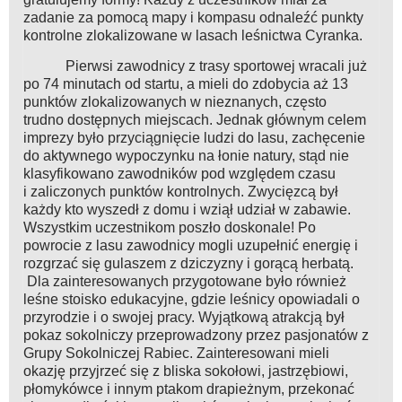
zadanie za pomocą mapy i kompasu odnaleźć punkty
kontrolne zlokalizowane w lasach leśnictwa Cyranka.
Pierwsi zawodnicy z trasy sportowej wracali już
po 74 minutach od startu, a mieli do zdobycia aż 13
punktów zlokalizowanych w nieznanych, często
trudno dostępnych miejscach. Jednak głównym celem
imprezy było przyciągnięcie ludzi do lasu, zachęcenie
do aktywnego wypoczynku na łonie natury, stąd nie
klasyfikowano zawodników pod względem czasu
i zaliczonych punktów kontrolnych. Zwycięzcą był
każdy kto wyszedł z domu i wziął udział w zabawie.
Wszystkim uczestnikom poszło doskonale! Po
powrocie z lasu zawodnicy mogli uzupełnić energię i
rozgrzać się gulaszem z dziczyzny i gorącą herbatą.
Dla zainteresowanych przygotowane było również
leśne stoisko edukacyjne, gdzie leśnicy opowiadali o
przyrodzie i o swojej pracy. Wyjątkową atrakcją był
pokaz sokolniczy przeprowadzony przez pasjonatów z
Grupy Sokolniczej Rabiec. Zainteresowani mieli
okazję przyjrzeć się z bliska sokołowi, jastrzębiowi,
płomykówce i innym ptakom drapieżnym, przekonać