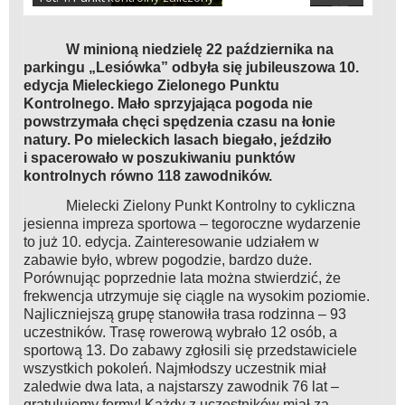
W minioną niedzielę 22 października na
parkingu „Lesiówka” odbyła się jubileuszowa 10.
edycja Mieleckiego Zielonego Punktu
Kontrolnego. Mało sprzyjająca pogoda nie
powstrzymała chęci spędzenia czasu na łonie
natury. Po mieleckich lasach biegało, jeździło
i spacerowało w poszukiwaniu punktów
kontrolnych równo 118 zawodników.
Mielecki Zielony Punkt Kontrolny to cykliczna
jesienna impreza sportowa – tegoroczne wydarzenie
to już 10. edycja. Zainteresowanie udziałem w
zabawie było, wbrew pogodzie, bardzo duże.
Porównując poprzednie lata można stwierdzić, że
frekwencja utrzymuje się ciągle na wysokim poziomie.
Najliczniejszą grupę stanowiła trasa rodzinna – 93
uczestników. Trasę rowerową wybrało 12 osób, a
sportową 13. Do zabawy zgłosili się przedstawiciele
wszystkich pokoleń. Najmłodszy uczestnik miał
zaledwie dwa lata, a najstarszy zawodnik 76 lat –
gratulujemy formy! Każdy z uczestników miał za