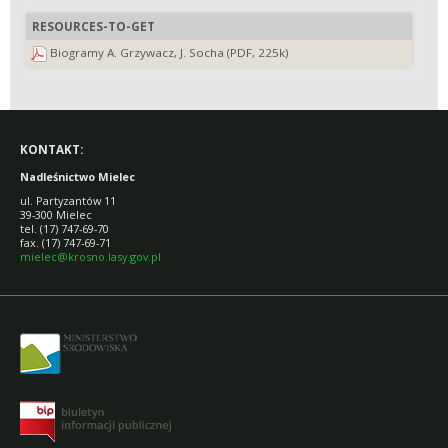
RESOURCES-TO-GET
Biogramy A. Grzywacz, J. Socha (PDF, 225k)
KONTAKT:
Nadleśnictwo Mielec
ul. Partyzantów 11
39-300 Mielec
tel. (17) 747-69-70
fax. (17) 747-69-71
mielec@krosno.lasy.gov.pl