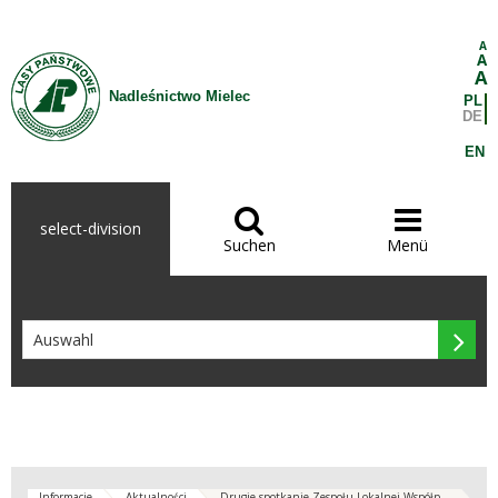
Zum Inhalt wechseln
A
A
A
Nadleśnictwo Mielec
PL
DE
EN


select-division
Suchen
Menü

Informacje
Aktualności
Drugie spotkanie Zespołu Lokalnej Współp...