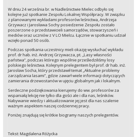
W dniu 24 września br. w Nadleśnictwie Mielec odbyło się
kolejne już spotkanie Zespołu Lokalnej Współpracy. W związku
z planowanymi wykładami profesorów leśnictwa, Andrzeja
Grzywacz i Jarosława Sochy posiedzenie Zespołu zostało
poszerzone o przedstawicieli samorządów, stowarzyszeń i
mediów oraz uczniów z V LO Mielcu. Łącznie w spotkaniu udział
wzięło ponad 50 osób.
Podczas spotkania uczestnicy mieli okazję wysłuchać wykładu
prof. dr hab. inż. Andrzej Grzywacza, pt. „Lasy własności
państwa”, podczas którego wspólnie prześledziliśmy losy
polskiego leśnictwa. Kolejnym prelegentem był prof. dr hab. inż.
Jarosław Socha, który przedstawił temat „Aktualne problemy
zarządzania lasami”, gdzie zawarł wiele informacji dotyczących
zamierania drzewostanów w ujęciu globalnym jak i lokalnym.
Serdeczne podziękowania kierujemy do ww. profesorów za
wspaniałą lekcję nie tylko dla gości ale i dla nas, leśników.
Nabywanie wiedzy i aktualizowanie jej jest dla nas szalenie
ważnym aspektem naszej codziennej pracy.
Poniżej znajdują się krótkie biogramy naszych prelegentów.
Tekst: Magdalena Różycka