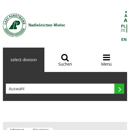
Zum Inhalt wechseln
A
A
A
Nadleśnictwo Mielec
PL
DE
EN


select-division
Suchen
Menü

Informacje
Aktualności