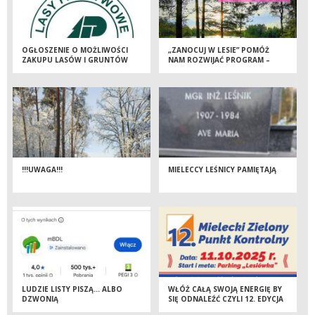
OGŁOSZENIE O MOŻLIWOŚCI
„ZANOCUJ W LESIE” POMÓŻ
ZAKUPU LASÓW I GRUNTÓW
NAM ROZWIJAĆ PROGRAM –
PRZEZNACZONYCH DO
WYPEŁNIJ ANKIETĘ
ZALESIENIA
!!!UWAGA!!!
MIELECCY LEŚNICY PAMIĘTAJĄ
LUDZIE LISTY PISZĄ… ALBO
WŁÓŻ CAŁĄ SWOJĄ ENERGIĘ BY
DZWONIĄ
SIĘ ODNALEŹĆ CZYLI 12. EDYCJA
MIELECKIEGO ZIELONEGO