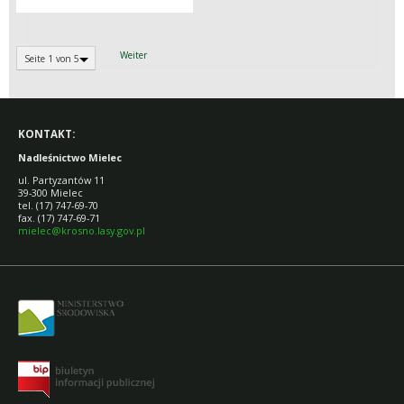
Weiter
Seite 1 von 5
KONTAKT:
Nadleśnictwo Mielec
ul. Partyzantów 11
39-300 Mielec
tel. (17) 747-69-70
fax. (17) 747-69-71
mielec@krosno.lasy.gov.pl