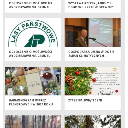
OGŁOSZENIE O MOŻLIWOŚCI
WYSTAWA RZEŹBY „ANIOŁY I
WYDZIERŻAWIENIA GRUNTU
DEMONY UKRYTE W DREWNIE”
JUŻ OTWARTA!
OGŁOSZENIE O MOŻLIWOŚCI
GOSPODARKA LEŚNA W DOBIE
WYDZIERŻAWIENIA GRUNTU
ZMIAN KLIMATYCZNYCH –
ROLNEGO
KONFERENCJA NAUKOWO-
TECHNICZNA
HARMONOGRAM IMPREZ
ŻYCZENIA ŚWIĄTECZNE
PLENEROWYCH W 2024 ROKU