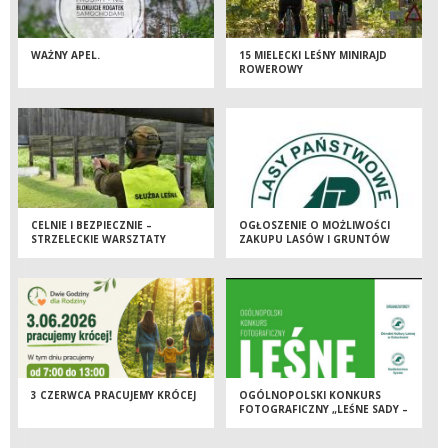
WAŻNY APEL.
15 MIELECKI LEŚNY MINIRAJD
ROWEROWY
CELNIE I BEZPIECZNIE –
OGŁOSZENIE O MOŻLIWOŚCI
STRZELECKIE WARSZTATY
ZAKUPU LASÓW I GRUNTÓW
SZKOLENIOWE ZA NAMI
PRZEZNACZONYCH DO
ZALESIENIA
3 CZERWCA PRACUJEMY KRÓCEJ
OGÓLNOPOLSKI KONKURS
FOTOGRAFICZNY „LEŚNE SADY –
DZIEDZICTWO, KTÓRE TRWA”.