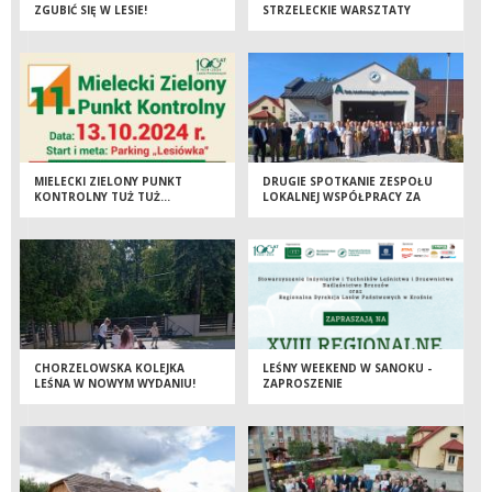
ZGUBIĆ SIĘ W LESIE!
STRZELECKIE WARSZTATY
ORIENTERINGOWA NIEDZIELA
SZKOLENIOWE: DOSKONALENIE
ZA NAMI.
UMIEJĘTNOŚCI POSŁUGIWANIA
SIĘ BRONĄ PALNĄ BĘDĄCĄ NA
WYPOSAŻENIU STRAŻY LEŚNEJ”
ZA NAMI.
MIELECKI ZIELONY PUNKT
DRUGIE SPOTKANIE ZESPOŁU
KONTROLNY TUŻ TUŻ…
LOKALNEJ WSPÓŁPRACY ZA
NAMI
CHORZELOWSKA KOLEJKA
LEŚNY WEEKEND W SANOKU -
LEŚNA W NOWYM WYDANIU!
ZAPROSZENIE