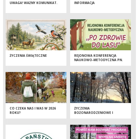
UWAGA! WAŻNY KOMUNIKAT.
INFORMACJA
ŻYCZENIA ŚWIĄTECZNE
REJONOWA KONFERENCJA
NAUKOWO-METODYCZNA PN.
„PO ZDROWIE DO LASU”
CO CZEKA NAS I WAS W 2026
ŻYCZENIA
ROKU?
BOŻONARODZENIOWE I
NOWOROCZNE