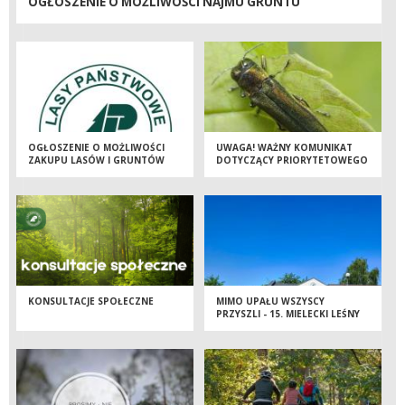
OGŁOSZENIE O MOŻLIWOŚCI NAJMU GRUNTU
OGŁOSZENIE O MOŻLIWOŚCI
UWAGA! WAŻNY KOMUNIKAT
ZAKUPU LASÓW I GRUNTÓW
DOTYCZĄCY PRIORYTETOWEGO
PRZEZNACZONYCH DO
AGROFAGA
ZALESIENIA
KWARANTANNOWEGO OPIĘTKA
JESIONOWCA
KONSULTACJE SPOŁECZNE
MIMO UPAŁU WSZYSCY
PRZYSZLI - 15. MIELECKI LEŚNY
MINIRAJD ROWEROWY ZA NAMI