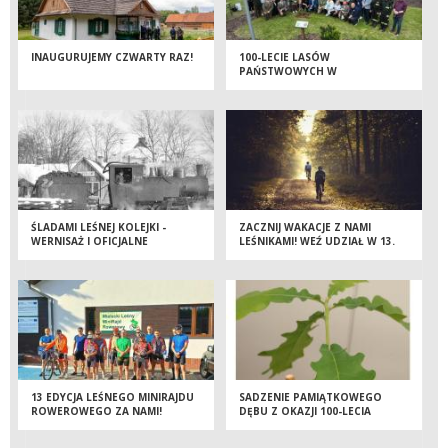
INAUGURUJEMY CZWARTY RAZ!
100-LECIE LASÓW
PAŃSTWOWYCH W
NADLEŚNICTWIE MIELEC
ŚLADAMI LEŚNEJ KOLEJKI -
ZACZNIJ WAKACJE Z NAMI
WERNISAŻ I OFICJALNE
LEŚNIKAMI! WEŹ UDZIAŁ W 13.
OTWARCIE ŚCIEŻKI ROWEROWEJ
EDYCJI MIELECKIEGO LEŚNEGO
MINIRAJDU ROWEROWEGO
13 EDYCJA LEŚNEGO MINIRAJDU
SADZENIE PAMIĄTKOWEGO
ROWEROWEGO ZA NAMI!
DĘBU Z OKAZJI 100-LECIA
LASÓW PAŃSTWOWYCH