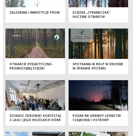
ZALESIENIA I INWESTYCJE PROW
ŚCIEŻKA „CYRANECZKA”
HUCZNIE OTWARTA!
OTWARCIE DYDAKTYCZNO-
SPOTKANIA W RDLP W KROŚNIE
PROMOCYJNEJ ŚCIEŻKI
W SPRAWIE SYSTEMU
„CYRANECZKA”
CERTYFIKACJI FSC
SZUKASZ ZDROWIA? KORZYSTAJ
POŻAR NA GRANICY LEŚNICTW
Z LASU I JEGO WSZELKICH DÓBR
CZAJKOWA I OSTROWY