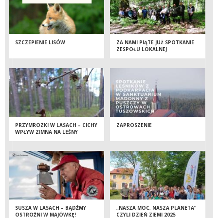
SZCZEPIENIE LISÓW
ZA NAMI PIĄTE JUŻ SPOTKANIE
ZESPOŁU LOKALNEJ
WSPÓŁPRACY
PRZYMROZKI W LASACH – CICHY
ZAPROSZENIE
WPŁYW ZIMNA NA LEŚNY
EKOSYSTEM
SUSZA W LASACH – BĄDŹMY
„NASZA MOC, NASZA PLANETA”
OSTROŻNI W MAJÓWKĘ!
CZYLI DZIEŃ ZIEMI 2025