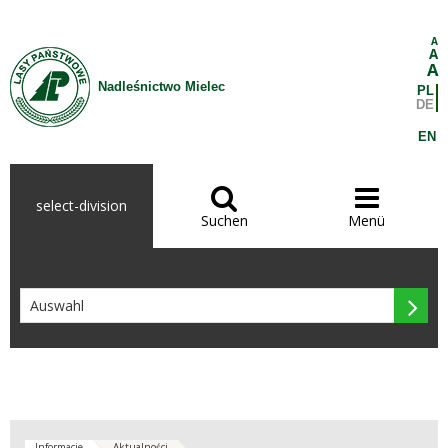
Zum Inhalt wechseln
A
A
A
Nadleśnictwo Mielec
PL
DE
EN


select-division
Suchen
Menü

Informacje
Aktualności