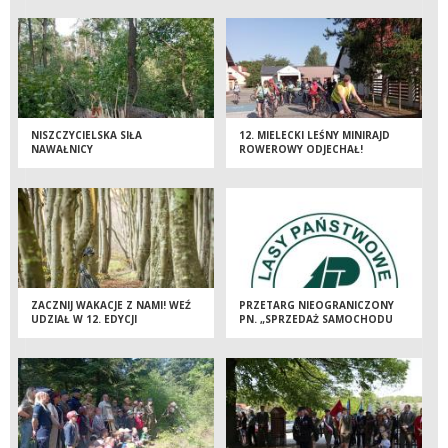
NISZCZYCIELSKA SIŁA
12. MIELECKI LEŚNY MINIRAJD
NAWAŁNICY
ROWEROWY ODJECHAŁ!
ZACZNIJ WAKACJE Z NAMI! WEŹ
PRZETARG NIEOGRANICZONY
UDZIAŁ W 12. EDYCJI
PN. „SPRZEDAŻ SAMOCHODU
MIELECKIEGO LEŚNEGO
NISSAN NAVARA”.
MINIRAJDU ROWEROWEGO