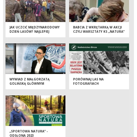
JAK UCZCIĆ MIĘDZYNARODOWY
BABCIA Z WKRĘTARKĄ W AKCJI
DZIEŃ LASÓW? NAJLEPIEJ
CZYLI WARSZTATY KS „NATURA”
SADZĄC DRZEWA!
W NADLEŚNICTWIE MIELEC
WYWIAD Z MAŁGORZATĄ
PORÓWNAJ LAS NA
GOLIŃSKĄ GŁÓWNYM
FOTOGRAFIACH
KONSERWATOREM PRZYRODY
„SPORTOWA NATURA” -
ODSŁONA 2023