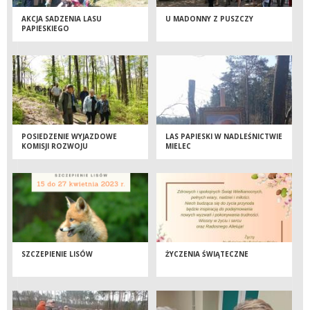
AKCJA SADZENIA LASU
U MADONNY Z PUSZCZY
PAPIESKIEGO
POSIEDZENIE WYJAZDOWE
LAS PAPIESKI W NADLEŚNICTWIE
KOMISJI ROZWOJU
MIELEC
GOSPODARCZEGO, ROLNICTWA
I OCHRONY ŚRODOWISKA RADY
POWIATU MIELECKIEGO
POSZERZONEGO O
ORGANIZACJE POZARZĄDOWE
SZCZEPIENIE LISÓW
ŻYCZENIA ŚWIĄTECZNE