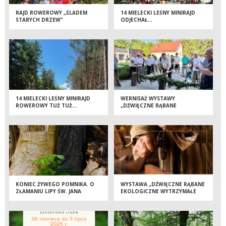
RAJD ROWEROWY „ŚLADEM
14 MIELECKI LEŚNY MINIRAJD
STARYCH DRZEW”
ODJECHAŁ…
14 MIELECKI LEŚNY MINIRAJD
WERNISAŻ WYSTAWY
ROWEROWY TUŻ TUŻ...
„DŹWIĘCZNE RĄBANE
EKOLOGICZNE WYTRZYMAŁE
NATURALNE ODNAWIALNE” ZA
NAMI!
KONIEC ŻYWEGO POMNIKA. O
WYSTAWA „DŹWIĘCZNE RĄBANE
ZŁAMANIU LIPY ŚW. JANA
EKOLOGICZNE WYTRZYMAŁE
NEPOMUCENA W DULCZY
NATURALNE ODNAWIALNE”
WIELKIEJ