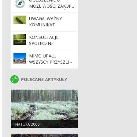
MOŻLIWOŚCI ZAKUPU
LASÓW I GRUNTÓW
PRZEZNACZONYCH
UWAGA! WAŻNY
DO ZALESIENIA
KOMUNIKAT
DOTYCZĄCY
PRIORYTETOWEGO
KONSULTACJE
AGROFAGA
SPOŁECZNE
KWARANTANNOWEGO
OPIĘTKA
MIMO UPAŁU
JESIONOWCA
WSZYSCY PRZYSZLI -
15. MIELECKI LEŚNY
MINIRAJD
POLECANE ARTYKUŁY
POLECANE ARTYKUŁY
ROWEROWY ZA NAMI
NATURA 2000