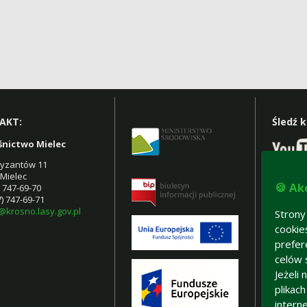
AKT:
Śledź 
śnictwo Mielec
rtyzantów 11
 Mielec
Znajdź
🍪 Ak
7) 747-69-70
7) 747-69-71
@krosno.lasy.gov.pl
Strony
cookie
prefer
celów 
Jeżeli
plikac
intern