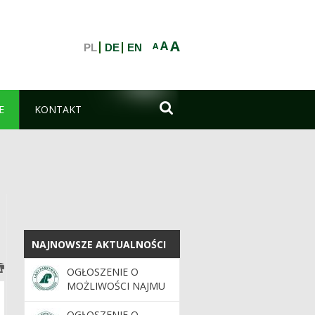
A
A
A
PL
DE
EN

E
KONTAKT
NAJNOWSZE AKTUALNOŚCI
NAJNOWSZE AKTUALNOŚCI
OGŁOSZENIE O
MOŻLIWOŚCI NAJMU
GRUNTU
OGŁOSZENIE O