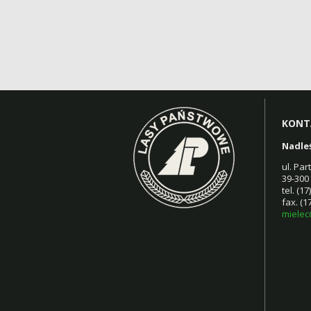
KONT
Nadle
ul. Pa
39-300
tel. (1
fax. (1
mielec