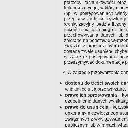
potrzeby rachunkowości oraz
kalendarzowego, w którym pows
(np. w postępowaniach windy
przepisów kodeksu cywilnego.
archiwizacyjny będzie liczo
zakończenia ostatniego z nic
przechowywania danych lub dł
zbierane na podstawie wyrażon
związku z prowadzonym monit
zostaną trwale usunięte, chyb
w zakresie postępowania prz
przetrzymywać dokumentację pr
W zakresie przetwarzania da
dostępu do treści swoich da
w jakim celu są przetwarzane,
prawo ich sprostowania
– kor
uzupełnienia danych wynikając
prawo do usunięcia
- korzys
dokonamy niezwłocznego usuni
związanych z wywiązywaniem s
publicznym lub w ramach władz