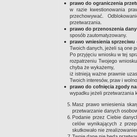
prawo do ograniczenia przet
w razie kwestionowania pra
przechowywać. Odblokowani
przetwarzania.
prawo do przenoszenia dan
sposób zautomatyzowany.
prawo wniesienia sprzeciwu
Twoich danych, jeżeli są one pr
Po przyjęciu wniosku w tej spr
rozpatrzeniu Twojego wniosku
chyba że wykażemy,
iż istnieją ważne prawnie uz
Twoich interesów, praw i wolno
prawo do cofnięcia zgody na
wypadku jeżeli przetwarzania 
Masz prawo wniesienia skar
przetwarzanie danych osobow
Podanie przez Ciebie danyc
celów wynikających z prze
skutkowało nie zrealizowaniem
Twoje dane nie będą przetwa