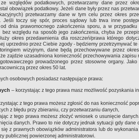
 ze względów podatkowych, przetwarzamy dane przez okre
tał obowiązek podatkowy. Jeżeli dane były przez nas przetw
kacyjnych) przetwarzamy dane w tym celu przez okres prze
 Jeśli toczy się spór, proces sądowy lub trwa inne postęp
ny od dnia prawomocnego zakończenia sporu, a w przypadk
h, bez względu na sposób jego zakończenia, chyba że przepi
uży okres przedawnienia dla roszczeń/prawa którego dotycz
ej uprzednio przez Ciebie zgody - będziemy przetrzymywać t
oringiem wizyjnym, dane będą przechowywane przez okres 
a że zajdzie uzasadniona konieczność przechowywania zapisu
ygotowawczego prowadzonego przez stosowne organy. Jako 
acowniczą przez okres 50 lat.
nych osobowych posiadasz następujące prawa:
nych
– korzystając z tego prawa masz możliwość pozyskania info
zystając z tego prawa możesz zgłosić do nas konieczność po
ych z błędu przy zbieraniu, czy przetwarzaniu danych,
tając z tego prawa możesz złożyć wniosek o usunięcie danyc
ęcia danych. Prawo to nie dotyczy jednak sytuacji gdy dane
ię z prawnych obowiązków administratora lub do wykonania 
y publicznej powierzonej administratorowi.