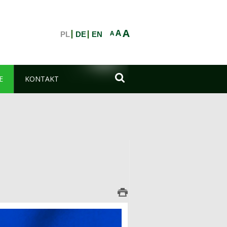
A
A
A
PL
DE
EN

E
KONTAKT