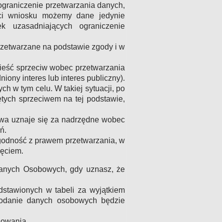
ograniczenie przetwarzania danych,
ci wniosku możemy dane jedynie
k uzasadniających ograniczenie
rzetwarzane na podstawie zgody i w
eść sprzeciw wobec przetwarzania
niony interes lub interes publiczny).
h w tym celu. W takiej sytuacji, po
tych sprzeciwem na tej podstawie,
awa uznaje się za nadrzędne wobec
ń.
odność z prawem przetwarzania, w
ięciem.
Danych Osobowych, gdy uznasz, że
dstawionych w tabeli za wyjątkiem
podanie danych osobowych będzie
lowania.