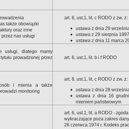
prowadzenia
art. 6, ust.1, lit. c RODO z zw. z:
nas także obowiązki
ustawa z dnia 29 wrześni
aktury oraz inne
ustawa z 29 sierpnia 1997
przez nas usługi
ustawa z dnia 11 marca 20
e usługi, dlatego mamy
tytułu prowadzonej przez
art. 6, ust.1, lit. b i f RODO
art. 6, ust.1, lit. c RODO z zw. z:
osób i mienia a także
ustawa z dnia 28 września
prowadzi monitoring
ustawa z dnia 16 grudni
mieniem państwowym
art. 6, ust.1, lit. a RODO - zgo
wykraczające poza zakres dan
26 czerwca 1974 r. Kodeks pra