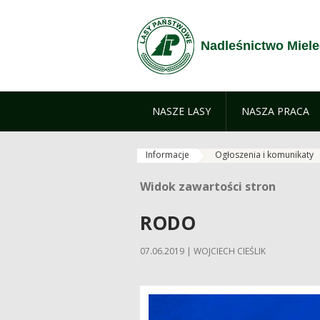
Przejdź do treści
Nadleśnictwo Miele
NASZE LASY
NASZA PRACA
Informacje
Ogłoszenia i komunikaty
Widok zawartości stron
Widok zawartości stron
RODO
07.06.2019 | WOJCIECH CIEŚLIK