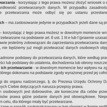
warzania
- korzystając z tego prawa możesz złożyć wniosek o 
widłowość przetwarzanych danych. W przypadku zasadnoś
e przetwarzania może odbyć się po ustaniu przesłane
ych
– ma zastosowanie jedynie w przypadkach jeżeli dane są p
– korzystając z tego prawa możesz w dowolnym momencie wni
zetwarzane na podstawie art. 6 ust. 1 lit e lub f (prawnie uzasad
awie jesteśmy zobowiązani do zaprzestania przetwarzania danyc
, nie będziemy już mogli przetwarzać danych osobowych obję
asadnione podstawy do przetwarzania danych, które według pr
ści lub podstawy do ustalenia, dochodzenia lub obrony roszcze
 ich przetwarzanie
- w dowolnym momencie bez wpływu na zg
którego dokonano na podstawie zgody wyrażonej przed jej cofn
gi do organu nadzorczego, tj. do Prezesa Urzędu Ochrony 
ych Ciebie dotyczących narusza przepisy prawa.
h osobowych jest dobrowolne, ale konieczne dla celów prze
pisów prawa gdzie podanie danych jest obowiązkowe. Nie
 celu, dla którego miały być przetwarzane.
rzane w sposób zautomatyzowany w tym również w formie profi