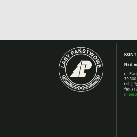
KONT
Nadle
ul. Pa
39-300
tel. (1
fax. (1
mielec