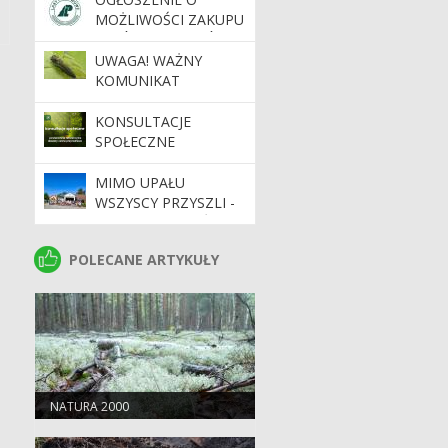
MOŻLIWOŚCI ZAKUPU
LASÓW I GRUNTÓW
PRZEZNACZONYCH
UWAGA! WAŻNY
DO ZALESIENIA
KOMUNIKAT
DOTYCZĄCY
PRIORYTETOWEGO
KONSULTACJE
AGROFAGA
SPOŁECZNE
KWARANTANNOWEGO
OPIĘTKA
MIMO UPAŁU
JESIONOWCA
WSZYSCY PRZYSZLI -
15. MIELECKI LEŚNY
MINIRAJD
POLECANE ARTYKUŁY
POLECANE ARTYKUŁY
ROWEROWY ZA NAMI
NATURA 2000