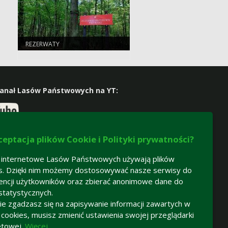
REZERWATY
kanał Lasów Państwowych na YT:
 nas na facebooku:
ceptacja plików Cookie i Polityki prywatności?
 internetowe Lasów Państwowych używają plików
s. Dzięki nim możemy dostosowywać nasze serwisy do
encji użytkowników oraz zbierać anonimowe dane do
statystycznych.
 nie zgadzasz się na zapisywanie informacji zawartych w
h cookies, musisz zmienić ustawienia swojej przeglądarki
etowej.
Więcej