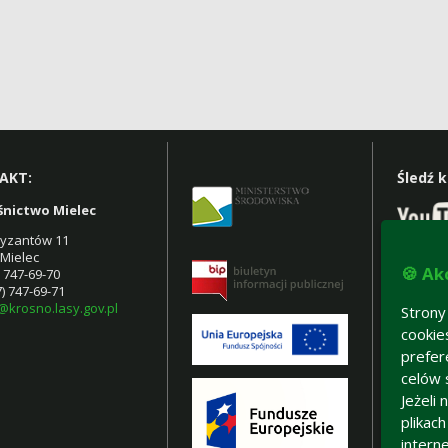
AKT:
Śledź 
śnictwo Mielec
rtyzantów 11
 Mielec
Znajdź
🍪 Ak
7) 747-69-70
7) 747-69-71
@krosno.lasy.gov.pl
Strony
cookie
prefer
celów 
Jeżeli
plikac
intern