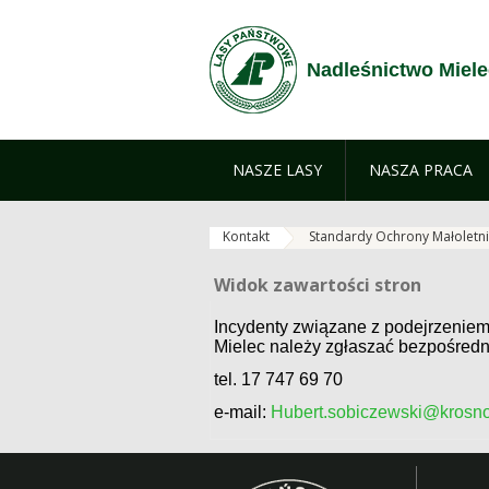
Przejdź do treści
Nadleśnictwo Miele
NASZE LASY
NASZA PRACA
Kontakt
Standardy Ochrony Małoletn
Widok zawartości stron
Widok zawartości stron
Incydenty związane z podejrzenie
Mielec należy zgłaszać bezpośredn
tel. 17 747 69 70
e-mail:
Hubert.sobiczewski@krosno.