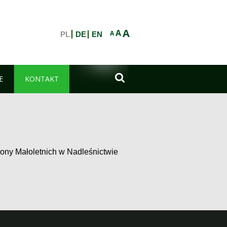
A
A
A
PL
DE
EN

E
KONTAKT
ony Małoletnich w Nadleśnictwie