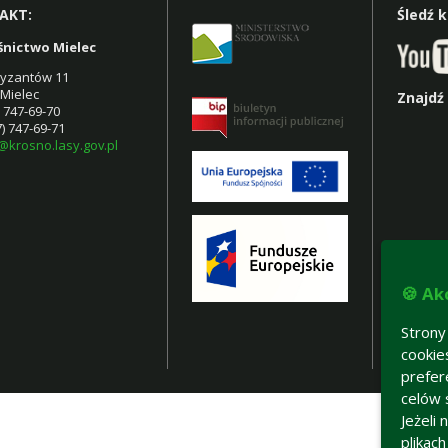
AKT:
Śledź 
śnictwo Mielec
rtyzantów 11
 Mielec
Znajdź
7) 747-69-70
7) 747-69-71
@krosno.lasy.gov.pl
🍪 Ak
Strony
cookie
prefer
celów 
Jeżeli
plikac