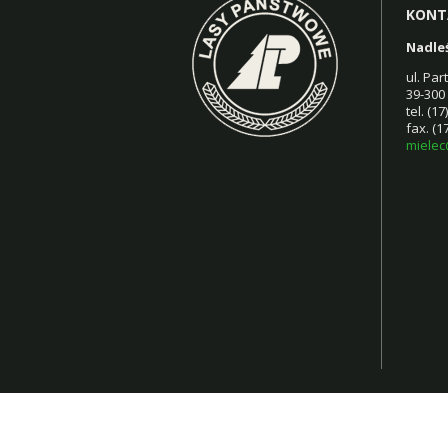
KONT
Nadle
ul. Pa
39-300
tel. (1
fax. (1
mielec