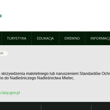
c
TURYSTYKA
EDUKACJA
DREWNO
INFORMACJ
ich
m skrzywdzenia małoletniego lub naruszeniem Standardów Ochr
io do Nadleśniczego Nadleśnictwa Mielec.
lasy.gov.pl