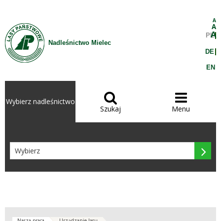
Przejdź do treści
A
A
A
PL
Nadleśnictwo Mielec
DE
EN


Wybierz nadleśnictwo
Szukaj
Menu

Nasza praca
Urządzanie lasu