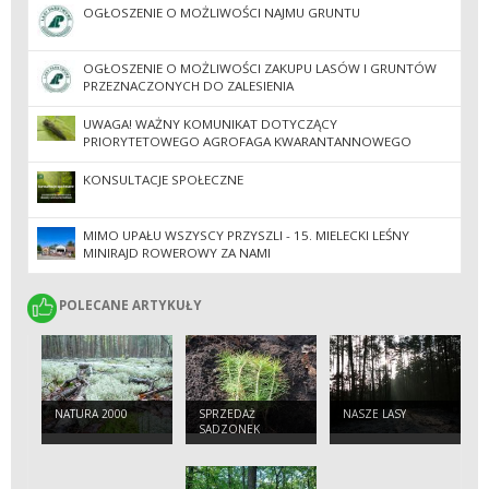
OGŁOSZENIE O MOŻLIWOŚCI NAJMU GRUNTU
OGŁOSZENIE O MOŻLIWOŚCI ZAKUPU LASÓW I GRUNTÓW
PRZEZNACZONYCH DO ZALESIENIA
UWAGA! WAŻNY KOMUNIKAT DOTYCZĄCY
PRIORYTETOWEGO AGROFAGA KWARANTANNOWEGO
OPIĘTKA JESIONOWCA
KONSULTACJE SPOŁECZNE
MIMO UPAŁU WSZYSCY PRZYSZLI - 15. MIELECKI LEŚNY
MINIRAJD ROWEROWY ZA NAMI
POLECANE ARTYKUŁY
POLECANE ARTYKUŁY
NATURA 2000
SPRZEDAŻ
NASZE LASY
SADZONEK