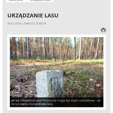
URZĄDZANIE LASU
26.03.2024 | DARIUSZ SOBOTA
Jak się odnaleźć w lesie? Pomocne mogą być słupki oddziałowe - na
skrzyżowaniu linii podziału lasu