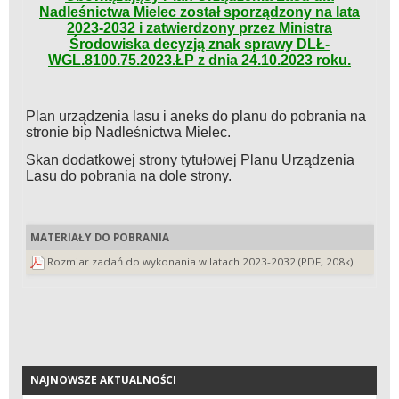
Nadleśnictwa Mielec został sporządzony na lata
2023-2032 i zatwierdzony przez Ministra
Środowiska decyzją znak sprawy DLŁ-
WGL.8100.75.2023.ŁP z dnia 24.10.2023 roku.
Plan urządzenia lasu i aneks do planu do pobrania na
stronie bip Nadleśnictwa Mielec.
Skan dodatkowej strony tytułowej Planu Urządzenia
Lasu do pobrania na dole strony.
MATERIAŁY DO POBRANIA
Rozmiar zadań do wykonania w latach 2023-2032 (PDF, 208k)
NAJNOWSZE AKTUALNOŚCI
NAJNOWSZE AKTUALNOŚCI