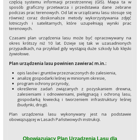
częścią systemu informacji przestrzennej (GIS). Mapa ta w
sposób graficzny przetwarza i przedstawia dane zebrane
podczas prac terenowych. Od lat w urządzaniu lasu stosuje się
również coraz doskonalsze metody wykorzystywania zdjęć
lotniczych i satelitarnych, które uzupełniają wyniki prac
terenowych.
Czasami plan urządzenia lasu może być opracowywany na
okres krótszy niż 10 lat. Dzieje się tak w uzasadnionych
przypadkach, na przykład gdy wystąpią duże szkody lub klęski
żywiołowe.
Plan urządzenia lasu powinien zawierać m.in.:
opis lasów i gruntów przeznaczonych do zalesienia,
analizę gospodarki leśnej w minionym okresie,
program ochrony przyrody,
określenie zadań związanych z pozyskaniem drewna,
zalesieniami i odnowieniami, pielęgnacją i ochroną lasu,
gospodarką łowiecką i tworzeniem infrastruktury leśnej
(budynki, drogi).
Plan urządzenia lasu wykonywany jest na podstawie
obowiązującej w Lasach Państwowych instrukcji.
Obowiązujący Plan Urządzenia Lasu dla