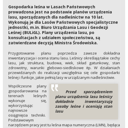
Gospodarka leśna w Lasach Państwowych
prowadzona jest na podstawie planów urządzenia
lasu, sporządzanych dla nadleśnictw na 10 lat.
Wykonują je dla Lasów Państwowych specjalistyczne
jednostki, m.in. Biuro Urządzania Lasu i Geodezji
Leśnej (BULiGL). Plany urządzenia lasu, po
konsultacjach z udziałem społeczeństwa, są
zatwierdzane decyzją Ministra Środowiska.
Przygotowanie planu poprzedza zawsze dokładna
inwentaryzacja i ocena stanu lasu. Leśnicy określają takie cechy
lasu, jak struktura, budowa, wiek, skład gatunkowy, stan
zdrowotny, warunki glebowo-siedliskowe itp. W działaniach
przewidzianych do realizacji uwzględnia się cele gospodarki
leśnej i funkcje, jakie pełnią lasy w urządzanym nadleśnictwie.
Współczesne plany
gospodarowania na
Przed sporządzeniem
terenach leśnych
planu urządzenia lasu leśnicy
wykonuje się,
dokładnie inwentaryzują
wykorzystując
zasoby leśne i oceniają stan
najnowsze
lasu
osiągnięcia techniki.
Podstawowym
narzędziem pracy jest tu leśna mapa numeryczna (LMN), będąca